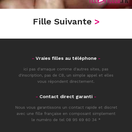
Fille Suivante
>
-
Vraies filles au téléphone
-
ici pas d'arnaque comme d'autres sites, pas
d'inscription, pas de CB, un simple appel et elles
vous répondent directement.
-
Contact direct garanti
-
Nous vous garantissons un contact rapide et discret
avec une fille française en composant simplement
le numéro de tel
08 95 69 60 34
*